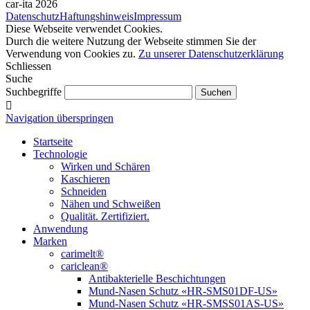
car-ita 2026
Datenschutz
Haftungshinweis
Impressum
Diese Webseite verwendet Cookies.
Durch die weitere Nutzung der Webseite stimmen Sie der
Verwendung von Cookies zu.
Zu unserer Datenschutzerklärung
Schliessen
Suche
Suchbegriffe
Navigation überspringen
Startseite
Technologie
Wirken und Schären
Kaschieren
Schneiden
Nähen und Schweißen
Qualität. Zertifiziert.
Anwendung
Marken
carimelt®
cariclean®
Antibakterielle Beschichtungen
Mund-Nasen Schutz «HR-SMS01DF-US»
Mund-Nasen Schutz «HR-SMSS01AS-US»