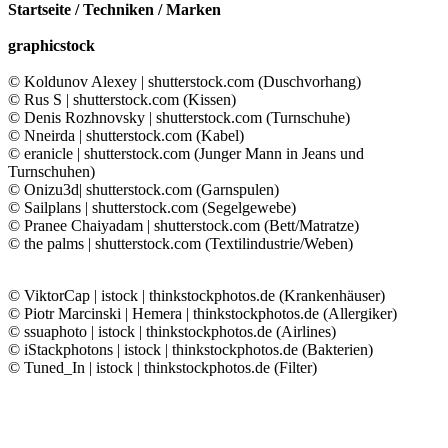
Startseite / Techniken / Marken
graphicstock
© Koldunov Alexey | shutterstock.com (Duschvorhang)
© Rus S | shutterstock.com (Kissen)
© Denis Rozhnovsky | shutterstock.com (Turnschuhe)
© Nneirda | shutterstock.com (Kabel)
© eranicle | shutterstock.com (Junger Mann in Jeans und
Turnschuhen)
© Onizu3d| shutterstock.com (Garnspulen)
© Sailplans | shutterstock.com (Segelgewebe)
© Pranee Chaiyadam | shutterstock.com (Bett/Matratze)
© the palms | shutterstock.com (Textilindustrie/Weben)
© ViktorCap | istock | thinkstockphotos.de (Krankenhäuser)
© Piotr Marcinski | Hemera | thinkstockphotos.de (Allergiker)
© ssuaphoto | istock | thinkstockphotos.de (Airlines)
© iStackphotons | istock | thinkstockphotos.de (Bakterien)
© Tuned_In | istock | thinkstockphotos.de (Filter)