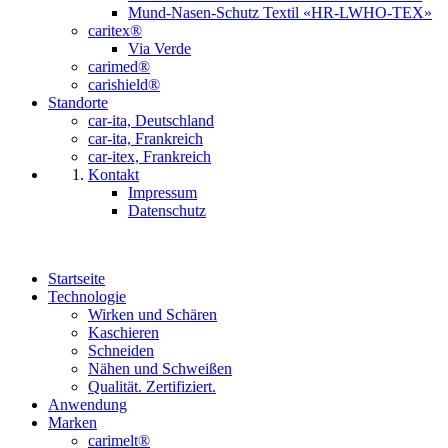
Mund-Nasen-Schutz Textil «HR-LWHO-TEX»
caritex®
Via Verde
carimed®
carishield®
Standorte
car-ita, Deutschland
car-ita, Frankreich
car-itex, Frankreich
Kontakt
Impressum
Datenschutz
Startseite
Technologie
Wirken und Schären
Kaschieren
Schneiden
Nähen und Schweißen
Qualität. Zertifiziert.
Anwendung
Marken
carimelt®