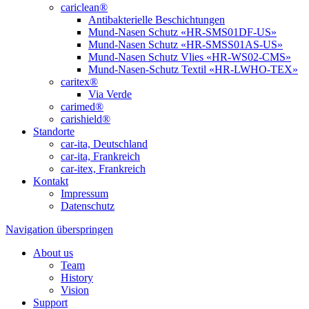
cariclean®
Antibakterielle Beschichtungen
Mund-Nasen Schutz «HR-SMS01DF-US»
Mund-Nasen Schutz «HR-SMSS01AS-US»
Mund-Nasen Schutz Vlies «HR-WS02-CMS»
Mund-Nasen-Schutz Textil «HR-LWHO-TEX»
caritex®
Via Verde
carimed®
carishield®
Standorte
car-ita, Deutschland
car-ita, Frankreich
car-itex, Frankreich
Kontakt
Impressum
Datenschutz
Navigation überspringen
About us
Team
History
Vision
Support