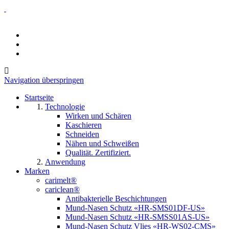
Navigation überspringen
Startseite
Technologie
Wirken und Schären
Kaschieren
Schneiden
Nähen und Schweißen
Qualität. Zertifiziert.
Anwendung
Marken
carimelt®
cariclean®
Antibakterielle Beschichtungen
Mund-Nasen Schutz «HR-SMS01DF-US»
Mund-Nasen Schutz «HR-SMSS01AS-US»
Mund-Nasen Schutz Vlies «HR-WS02-CMS»