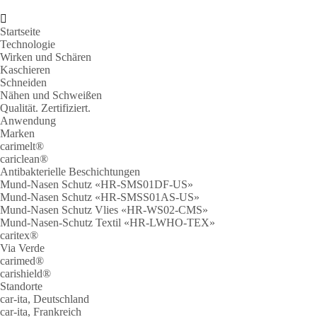
Startseite
Technologie
Wirken und Schären
Kaschieren
Schneiden
Nähen und Schweißen
Qualität. Zertifiziert.
Anwendung
Marken
carimelt®
cariclean®
Antibakterielle Beschichtungen
Mund-Nasen Schutz «HR-SMS01DF-US»
Mund-Nasen Schutz «HR-SMSS01AS-US»
Mund-Nasen Schutz Vlies «HR-WS02-CMS»
Mund-Nasen-Schutz Textil «HR-LWHO-TEX»
caritex®
Via Verde
carimed®
carishield®
Standorte
car-ita, Deutschland
car-ita, Frankreich