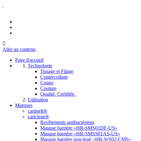
Aller au contenu
Page d'accueil
Technologie
Tissage et Filage
Contrecollage
Coupe
Couture
Qualité. Certifiée.
Utilisation
Marques
carimelt®
cariclean®
Revêtements antibactériens
Masque barrière «HR-SMS01DF-US»
Masque barrière «HR-SMSS01AS-US»
Masque barrière non-tissé «HR-WS02-CMS»