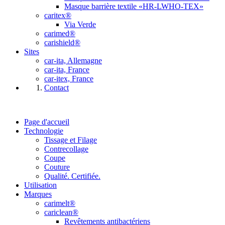
Masque barrière textile «HR-LWHO-TEX»
caritex®
Via Verde
carimed®
carishield®
Sites
car-ita, Allemagne
car-ita, France
car-itex, France
Contact
Page d'accueil
Technologie
Tissage et Filage
Contrecollage
Coupe
Couture
Qualité. Certifiée.
Utilisation
Marques
carimelt®
cariclean®
Revêtements antibactériens