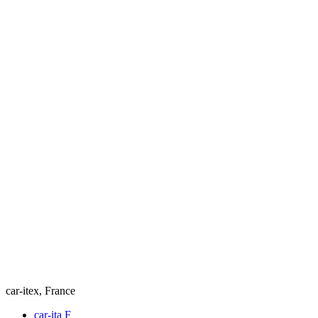
car-itex, France
car-ita F