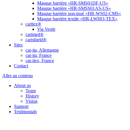
Masque barrière «HR-SMS01DF-US»
Masque barrière «HR-SMSS01AS-US»
Masque barrière non-tissé «HR-WS02-CMS»
Masque barrière textile «HR-LWHO-TEX»
caritex®
Via Verde
carimed®
carishield®
Sites
car-ita, Allemagne
car-ita, France
car-itex, France
Contact
Aller au contenu
About us
Team
History
Vision
Support
Testimonials