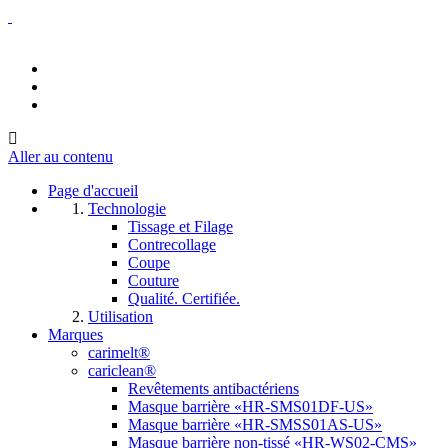
Aller au contenu
Page d'accueil
Technologie
Tissage et Filage
Contrecollage
Coupe
Couture
Qualité. Certifiée.
Utilisation
Marques
carimelt®
cariclean®
Revêtements antibactériens
Masque barrière «HR-SMS01DF-US»
Masque barrière «HR-SMSS01AS-US»
Masque barrière non-tissé «HR-WS02-CMS»