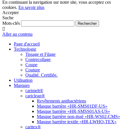
En continuant la navigation sur notre site, vous acceptez ces
cookies.
En savoir plus
Accepter
Suche
Mots-clés
Aller au contenu
Page d'accueil
Technologie
Tissage et Filage
Contrecollage
Coupe
Couture
Qualité. Certifiée.
Utilisation
Marques
carimelt®
cariclean®
Revêtements antibactériens
Masque barrière «HR-SMS01DF-US»
Masque barrière «HR-SMSS01AS-US»
Masque barrière non-tissé «HR-WS02-CMS»
Masque barrière textile «HR-LWHO-TEX»
caritex®