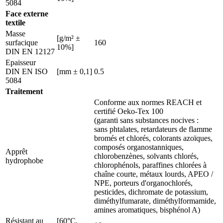
5084
Face externe
textile
Masse
[g/m² ±
surfacique
160
10%]
DIN EN 12127
Epaisseur
DIN EN ISO
[mm ± 0,1]
0.5
5084
Traitement
Conforme aux normes REACH et
certifié Oeko-Tex 100
(garanti sans substances nocives :
sans phtalates, retardateurs de flamme
bromés et chlorés, colorants azoïques,
composés organostanniques,
Apprêt
chlorobenzènes, solvants chlorés,
hydrophobe
chlorophénols, paraffines chlorées à
chaîne courte, métaux lourds, APEO /
NPE, porteurs d'organochlorés,
pesticides, dichromate de potassium,
diméthylfumarate, diméthylformamide,
amines aromatiques, bisphénol A)
Résistant au
[60°C,