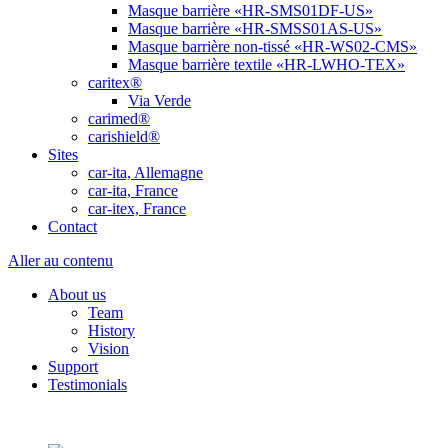
Masque barrière «HR-SMS01DF-US»
Masque barrière «HR-SMSS01AS-US»
Masque barrière non-tissé «HR-WS02-CMS»
Masque barrière textile «HR-LWHO-TEX»
caritex®
Via Verde
carimed®
carishield®
Sites
car-ita, Allemagne
car-ita, France
car-itex, France
Contact
Aller au contenu
About us
Team
History
Vision
Support
Testimonials