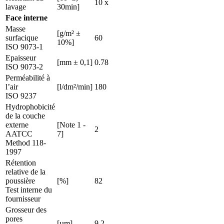
10 x
lavage
30min]
Face interne
Masse
[g/m² ±
surfacique
60
10%]
ISO 9073-1
Epaisseur
[mm ± 0,1]
0.78
ISO 9073-2
Perméabilité à
l’air
[l/dm²/min]
180
ISO 9237
Hydrophobicité
de la couche
externe
[Note 1 -
2
AATCC
7]
Method 118-
1997
Rétention
relative de la
poussière
[%]
82
Test interne du
fournisseur
Grosseur des
pores
[µm]
9.2