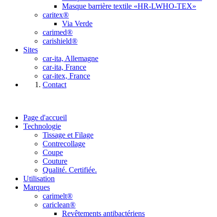
Masque barrière textile «HR-LWHO-TEX»
caritex®
Via Verde
carimed®
carishield®
Sites
car-ita, Allemagne
car-ita, France
car-itex, France
Contact
Page d'accueil
Technologie
Tissage et Filage
Contrecollage
Coupe
Couture
Qualité. Certifiée.
Utilisation
Marques
carimelt®
cariclean®
Revêtements antibactériens