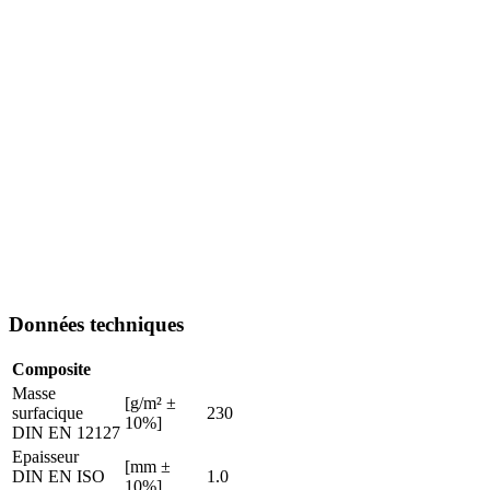
Données techniques
Composite
Masse
[g/m² ±
surfacique
230
10%]
DIN EN 12127
Epaisseur
[mm ±
DIN EN ISO
1.0
10%]