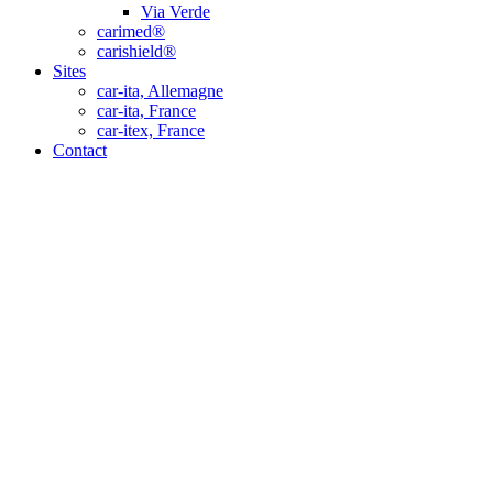
Via Verde
carimed®
carishield®
Sites
car-ita, Allemagne
car-ita, France
car-itex, France
Contact